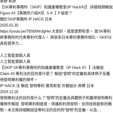
奥野 彰彦
【SK專利事務所（SKIP）知識產權教室(IP Hack®)】 詳細視頻解說
Figure #3【事務所介紹#3】ＳＫＩＰ秘密？
關於SKIP事務所
IP HACK
日本
2025.01.30
https://youtu.be/TB500hh3gHw 大家好，我是奧野彰彥。 是SK專利
師事務所的代表專利代理人。 與很多日本專利事務所相比，SKIP以
具有競爭力…
人工智能營銷人員
人工智能營銷人員
【SKIP SK專利事務所的知識產權教室（IP Hack ®）】法解說
Claim #3 專利法的目的是什麼？ 解說“發明”的定義和具体例子及獲
得發明專利權的條件。
IP HACK
法 解說
發明專利
實用新型
外觀設計
商標
日本
2024.12.18
發明專利法的目的是什么？“發明”的定義及具體例子和獲得發明專利
權條件解說 發明專利制度是，保護和利用發明，支持技術創新的機
制。本文將詳細解說從專利法的目的到“發明”的定義，以及…