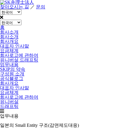
찾아오시는 길
／
문의
홈
회사소개
회사소개
회사개요
대표자 인사말
요금체계
회사로고에 관하여
유니버설 드래프팅
업무내용
SKIP의 약속
구성원 소개
공식블로그
회사개요
대표자 인사말
요금체계
회사로고에 관하여
유니버설
드래프팅
업무내용
일본의 Small Entity 구조(감면제도대응)