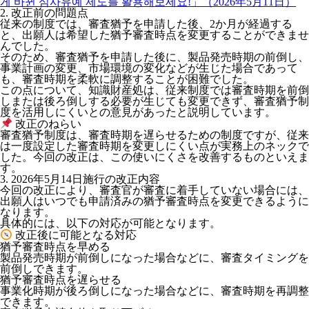
게 바뀐 심사유예 제도를 활용해보세요!」（2026年5月11日）
2. 改正前の問題点
従来の制度では、審査猶予を申請した後、2か月が経過する
と、出願人は希望した猶予審査時点を変更することができませ
んでした。
そのため、審査猶予を申請した後に、製品発売時期の前倒し、
事業計画の変更、市場環境の変化などが生じた場合であって
も、審査時期を柔軟に調整することが困難でした。
この点について、知識財産処は、従来制度では審査時期を前倒
しまたは後ろ倒しする必要が生じても変更できず、審査猶予制
度を活用しにくいとの意見があったと説明しています。
改正のねらい
審査猶予制度は、審査時期を遅らせるための制度ですが、従来
は一度設定した審査時期を変更しにくい点が実務上のネックで
した。今回の改正は、この使いにくさを改善するものといえま
す。
3. 2026年5月14日施行の改正内容
今回の改正により、
審査官が審査に着手していない場合には、
出願人はいつでも申請済みの猶予審査時点を変更できる
ように
なります。
具体的には、以下の対応が可能となります。
改正後に可能となる対応
猶予審査時点を早める
製品発売時期が前倒しになった場合などに、審査タイミングを
前倒しできます。
猶予審査時点を遅らせる
事業化時期が後ろ倒しになった場合などに、審査時期を再調整
できます。