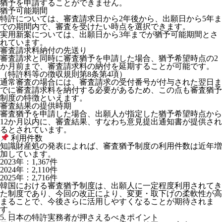
猶予を申請することができません。
猶予可能期間
特許については、審査請求日から2年後から、出願日から5年ま
での期間内で、審査を受けたい時点を選択できます。
実用新案については、出願日から3年までが猶予可能期間とさ
れています。
審査請求料納付の先送り
審査請求と同時に審査猶予を申請した場合、
猶予希望時点の2
か月前まで、審査請求料の納付を延期することが可能
です。
（特許料等の徴収規則第8条第4項）
通常審査の場合には、審査請求の受付番号が付与された翌日ま
でに審査請求料を納付する必要があるため、この点も審査猶予
制度の特徴といえます。
審査結果の提供時期
審査猶予を申請した場合、出願人が指定した猶予希望時点から
12か月以内に、審査結果、すなわち意見提出通知書が提供され
るとされています。
利用件数
知識財産処の発表によれば、審査猶予制度の利用件数は近年増
加しています。
2023年：1,367件
2024年：2,110件
2025年：2,716件
韓国における審査猶予制度は、出願人に一定程度利用されてき
た制度であり、今回の改正により、変更・取下げの柔軟性が高
まることで、今後さらに活用しやすくなることが期待されま
す。
5. 日本の特許実務者が押さえるべきポイント