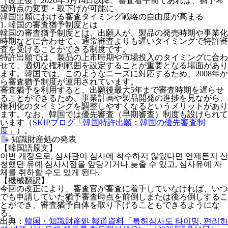
［改正後］2026年5月14日以降、審査着手前であれば、猶予希
望時点の変更・取下げが可能に
韓国出願における審査タイミング戦略の自由度が高まる
1. 韓国の審査猶予制度とは
韓国の審査猶予制度とは、出願人が、製品の発売時期や事業化
時期などに合わせて、通常審査よりも遅いタイミングで特許審
査を受けることができる制度です。
特許出願では、製品の上市時期や市場投入のタイミングに合わ
せて、適切な権利範囲を設定することが重要となる場面があり
ます。韓国では、このようなニーズに対応するため、2008年か
ら審査猶予制度が運用されています。
審査猶予を利用すると、出願後最大5年まで審査時期を遅らせ
ることができるため、
事業計画や製品開発の進捗を見ながら、
権利化のタイミングを調整しやすくなる
というメリットがあり
ます。なお、韓国では優先審査（早期審査）制度も設けられて
います（
SKIPブログ「韓国特許出願：韓国の優先審査制
度」
）。
知識財産処の発表
【韓国語原文】
이번 개정으로, 심사관이 심사에 착수하지 않았다면 언제든지 신
청했던 유예 심사시점을 앞당기거나 늦출 수 있고, 심사유예 자
체를 취하할 수도 있게 된다.
【機械翻訳】
今回の改正により、審査官が審査に着手していなければ、いつ
でも申請していた猶予審査時点を前倒しまたは後ろ倒しするこ
とができ、審査猶予自体を取り下げることもできるようにな
る。
出典：
韓国・知識財産処 報道資料「특허심사도 타이밍, 편리하