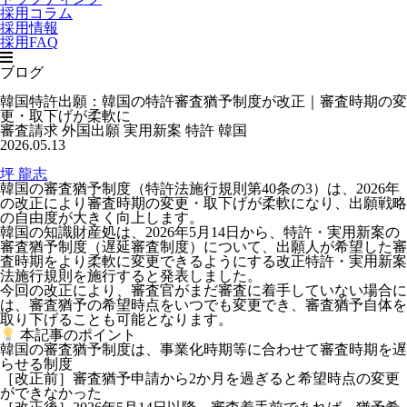
採用コラム
採用情報
採用FAQ
ブログ
韓国特許出願：韓国の特許審査猶予制度が改正｜審査時期の変
更・取下げが柔軟に
審査請求
外国出願
実用新案
特許
韓国
2026.05.13
坪 龍志
韓国の審査猶予制度（特許法施行規則第40条の3）は、2026年
の改正により審査時期の変更・取下げが柔軟になり、出願戦略
の自由度が大きく向上します。
韓国の知識財産処は、2026年5月14日から、特許・実用新案の
審査猶予制度（遅延審査制度）について、出願人が希望した審
査時期をより柔軟に変更できるようにする改正特許・実用新案
法施行規則を施行すると発表しました。
今回の改正により、
審査官がまだ審査に着手していない場合に
は、審査猶予の希望時点をいつでも変更でき、審査猶予自体を
取り下げることも可能
となります。
本記事のポイント
韓国の審査猶予制度は、事業化時期等に合わせて審査時期を遅
らせる制度
［改正前］審査猶予申請から2か月を過ぎると希望時点の変更
ができなかった