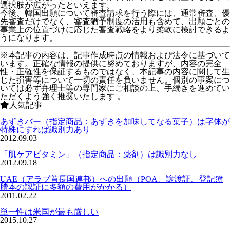
選択肢が広がった
といえます。
今後、韓国出願について審査請求を行う際には、通常審査、優
先審査だけでなく、審査猶予制度の活用も含めて、出願ごとの
事業上の位置づけに応じた審査戦略をより柔軟に検討できるよ
うになります。
※本記事の内容は、記事作成時点の情報および法令に基づいて
います。正確な情報の提供に努めておりますが、内容の完全
性・正確性を保証するものではなく、本記事の内容に関して生
じた損害等について一切の責任を負いません。個別の事案につ
いては必ず弁理士等の専門家にご相談の上、手続きを進めてい
ただくよう強く推奨いたします 。
人気記事
あずきバー（指定商品：あずきを加味してなる菓子）は字体が
特殊にすれば識別力あり
2012.09.03
「肌ケアビタミン」（指定商品：薬剤）は識別力なし
2012.09.18
UAE（アラブ首長国連邦）への出願（POA、譲渡証、登記簿
謄本の認証に多額の費用がかかる）
2011.02.22
単一性は米国が最も厳しい
2015.10.27