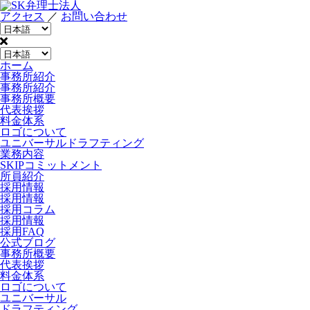
アクセス
／
お問い合わせ
ホーム
事務所紹介
事務所紹介
事務所概要
代表挨拶
料金体系
ロゴについて
ユニバーサルドラフティング
業務内容
SKIPコミットメント
所員紹介
採用情報
採用情報
採用コラム
採用情報
採用FAQ
公式ブログ
事務所概要
代表挨拶
料金体系
ロゴについて
ユニバーサル
ドラフティング