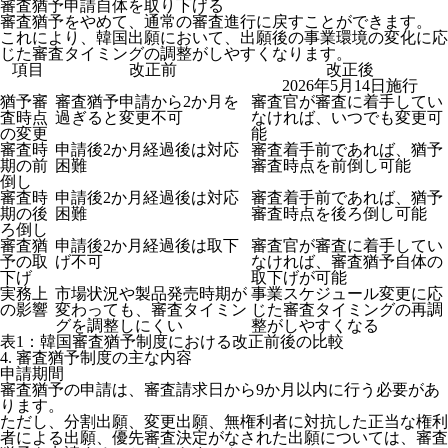
審査猶予申請自体を取り下げる
審査猶予をやめて、通常の審査進行に戻すことができます。
これにより、韓国出願において、出願後の事業環境の変化に応
じた審査タイミングの調整がしやすくなります。
項目
改正前
改正後
2026年5月14日施行
猶予審
審査猶予申請から2か月を
審査官が審査に着手してい
査時点
過ぎると変更不可
なければ、いつでも変更可
の変更
能
審査時
申請後2か月経過後は対応
審査着手前であれば、猶予
期の前
困難
審査時点を前倒し可能
倒し
審査時
申請後2か月経過後は対応
審査着手前であれば、猶予
期の後
困難
審査時点を後ろ倒し可能
ろ倒し
審査猶
申請後2か月経過後は取下
審査官が審査に着手してい
予の取
げ不可
なければ、審査猶予自体の
下げ
取下げが可能
実務上
市場状況や製品発売時期が
事業スケジュール変更に応
の影響
変わっても、審査タイミン
じた審査タイミングの再調
グを調整しにくい
整がしやすくなる
表1：韓国審査猶予制度における改正前後の比較
4. 審査猶予制度の主な内容
申請期間
審査猶予の申請は、
審査請求日から9か月以内
に行う必要があ
ります。
ただし、分割出願、変更出願、無権利者に対抗した正当な権利
者による出願、優先審査決定がなされた出願については、審査