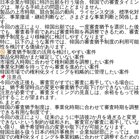
日本企業が韓国に特許出願を行う場合、韓国での審査タイミン
グは、単なる手続上の問題にとどまりません。
製品の上市時期、競合製品の動向、ライセンス交渉、標準化対
応、事業撤退・継続判断など、さまざまな事業判断と関係しま
す。
今回の改正により、韓国出願では、
一度審査猶予を選択した後
でも、審査着手前であれば審査時期を再調整できる
ため、審査
猶予制度をより積極的に検討しやすくなります。
特に、以下のような案件では、韓国の審査猶予制度の利用可能
性を検討する価値があります。
審査猶予制度の活用を検討しやすい案件
製品化時期がまだ確定していない案件
市場投入時期に合わせて権利範囲を調整したい案件
事業化判断を待ってから審査を進めたい案件
韓国市場での権利化タイミングを戦略的に管理したい案件
注意点
今回の改正後も、審査官がすでに審査に着手している場合に
は、猶予希望時点の変更や審査猶予の取下げができない点には
注意が必要です。審査タイミングの見直しは、余裕をもって検
討することが望まれます。
6. まとめ
韓国の審査猶予制度は、事業化時期に合わせて審査時期を調整
できる有用な制度です。
今回の改正により、従来のように申請後2か月を過ぎると変更
できないという制約が緩和され、審査官が審査に着手していな
い限り、猶予希望時点の変更や取下げが可能となります。
韓国出願を扱う日本の特許事務所・企業知財部にとっては、
韓
国での権利化タイミングを事業戦略に合わせて調整するための