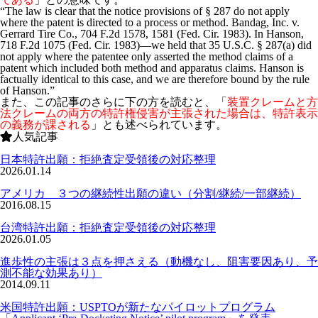
“The law is clear that the notice provisions of § 287 do not apply
where the patent is directed to a process or method. Bandag, Inc. v.
Gerrard Tire Co., 704 F.2d 1578, 1581 (Fed. Cir. 1983). In Hanson,
718 F.2d 1075 (Fed. Cir. 1983)―we held that 35 U.S.C. § 287(a) did
not apply where the patentee only asserted the method claims of a
patent which included both method and apparatus claims. Hanson is
factually identical to this case, and we are therefore bound by the rule
of Hanson.”
また、この記事のさらに下の方を読むと、「
装置クレームと方
法クレームの両方の特許権侵害が主張された場合は、特許表示
の義務が課される
」とも述べられています。
人気記事
日本特許出願：拒絶査定受領後の対応整理
2026.01.14
アメリカ ３つの継続性出願の違い（分割/継続/一部継続）
2016.08.15
台湾特許出願：拒絶査定受領後の対応整理
2026.01.05
進歩性の主張は３点を押さえる（動機なし、阻害要因あり、予
測不能な効果あり）
2014.09.11
米国特許出願：USPTOが新たなパイロットプログラム