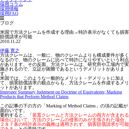
採用コラム
採用情報
採用FAQ
ブログ
米国で方法クレームを作成する理由→特許表示がなくても損害
賠償請求が可能
2010.11.22
伊藤 寛之
方法クレームは、一般に、物のクレームよりも構成要件が多く
なるので、物のクレームに比べて特許になりやすいという利点
があります。その反面、方法クレームは、研究所や工場内で実
施されるので、立証が困難であるというデメリットがありま
す。
米国では、このような一般的なメリット・デメリットに加え
て、損害賠償請求の観点からも、方法クレームを作成するメリ
ットがあります。
Improper Summary Judgment on Doctrine of Equivalents; Marking
Products that Perform Method Claims
この記事の下の方の「Marking of Method Claims」の項の記載が
面白いです。
要約すると、「
装置クレームと方法クレームの両方が含まれる
場合において、方法のクレームの侵害のみが主張された場合、
２８７条の特許表示の義務は適用されず、損害賠償請求が可能
である
」との意味です。