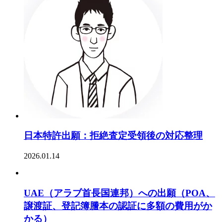
日本特許出願：拒絶査定受領後の対応整理
2026.01.14
UAE（アラブ首長国連邦）への出願（POA、
譲渡証、登記簿謄本の認証に多額の費用がか
かる）