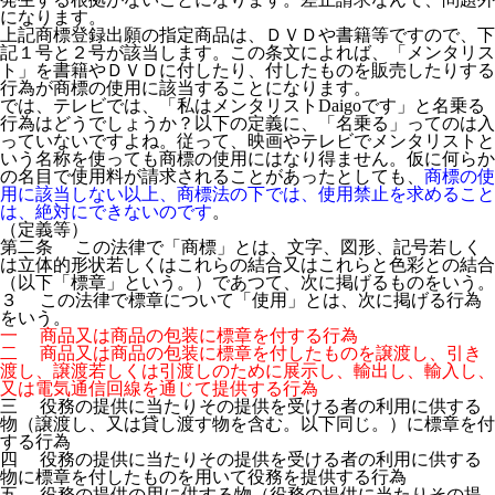
になります。
上記商標登録出願の指定商品は、ＤＶＤや書籍等ですので、下
記１号と２号が該当します。この条文によれば、「メンタリス
ト」を書籍やＤＶＤに付したり、付したものを販売したりする
行為が商標の使用に該当することになります。
では、テレビでは、「私はメンタリストDaigoです」と名乗る
行為はどうでしょうか？以下の定義に、「名乗る」ってのは入
っていないですよね。従って、映画やテレビでメンタリストと
いう名称を使っても商標の使用にはなり得ません。仮に何らか
の名目で使用料が請求されることがあったとしても、
商標の使
用に該当しない以上、商標法の下では、使用禁止を求めること
は、絶対にできないのです
。
（定義等）
第二条 この法律で「商標」とは、文字、図形、記号若しく
は立体的形状若しくはこれらの結合又はこれらと色彩との結合
（以下「標章」という。）であつて、次に掲げるものをいう。
３ この法律で標章について「使用」とは、次に掲げる行為
をいう。
一 商品又は商品の包装に標章を付する行為
二 商品又は商品の包装に標章を付したものを譲渡し、引き
渡し、譲渡若しくは引渡しのために展示し、輸出し、輸入し、
又は電気通信回線を通じて提供する行為
三 役務の提供に当たりその提供を受ける者の利用に供する
物（譲渡し、又は貸し渡す物を含む。以下同じ。）に標章を付
する行為
四 役務の提供に当たりその提供を受ける者の利用に供する
物に標章を付したものを用いて役務を提供する行為
五 役務の提供の用に供する物（役務の提供に当たりその提