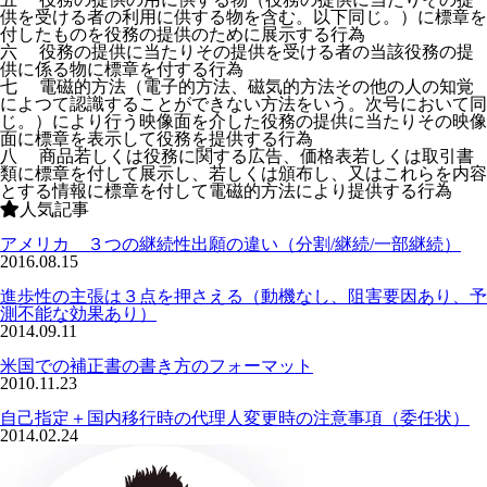
供を受ける者の利用に供する物を含む。以下同じ。）に標章を
付したものを役務の提供のために展示する行為
六 役務の提供に当たりその提供を受ける者の当該役務の提
供に係る物に標章を付する行為
七 電磁的方法（電子的方法、磁気的方法その他の人の知覚
によつて認識することができない方法をいう。次号において同
じ。）により行う映像面を介した役務の提供に当たりその映像
面に標章を表示して役務を提供する行為
八 商品若しくは役務に関する広告、価格表若しくは取引書
類に標章を付して展示し、若しくは頒布し、又はこれらを内容
とする情報に標章を付して電磁的方法により提供する行為
人気記事
アメリカ ３つの継続性出願の違い（分割/継続/一部継続）
2016.08.15
進歩性の主張は３点を押さえる（動機なし、阻害要因あり、予
測不能な効果あり）
2014.09.11
米国での補正書の書き方のフォーマット
2010.11.23
自己指定＋国内移行時の代理人変更時の注意事項（委任状）
2014.02.24