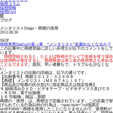
採用コラム
採用情報
採用FAQ
ブログ
メンタリストDaigo・商標の使用
2012.08.30
SKIP
視聴率男DaiGoが真っ青 “メンタリスト”名乗れなくなるか？
この記事中に商標登録に詳しい弁理士が以下のコメントをして
います。
「
商標登録されると、たとえば映画やテレビで名称を使う場合
は使用料が発生するし、商標権者は第三者の使用禁止も求める
こともできます
。原則、早い者勝ちで、トラブルも少なくな
い」
メンタリストの出願の詳細は、以下の通りです。
【出願番号】 商願２０１２－３２４９８
【商標】 メンタリスト（ＭＥＮＴＡＬＩＳＴ）
【商品及び役務の区分並びに指定商品又は指定役務】
９ 録画済みＤＶＤ・ビデオテープ・ビデオディスク及びＣＤ
－ＲＯＭ，電子出版物
１６ 印刷物，雑誌，新聞
商標の「使用」は、商標法で定義されています。この定義で挙
げられている行為以外の行為は、<span style="col
強調文
or:#FF0000″>
商標を使用したことになりませんので、使用料が
発生する根拠がない
ことになります。差止請求なんて、問題外